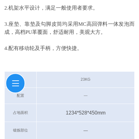
2.机架水平设计，满足一般使用者要求。
3.座垫、靠垫及勾脚皮筒均采用MC高回弹料一体发泡而
成，高档PU革覆面，舒适耐用，美观大方。
4.配有移动轮及手柄，方便快捷。
净重
23KG
配置
—
1234*528*450mm
占地面积
—
锻炼部位